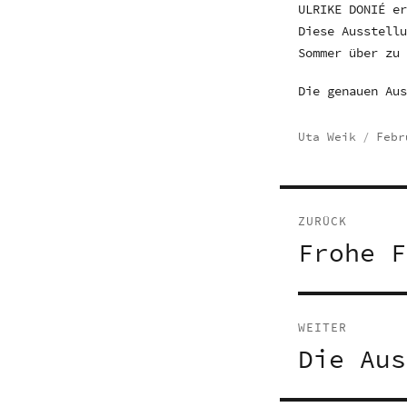
ULRIKE DONIÉ e
Diese Ausstell
Sommer über zu
Die genauen Au
Autor
Verö
Uta Weik
Febr
am
Beitragsn
ZURÜCK
Frohe F
Vorheriger
Beitrag:
WEITER
Die Aus
Nächster
Beitrag: