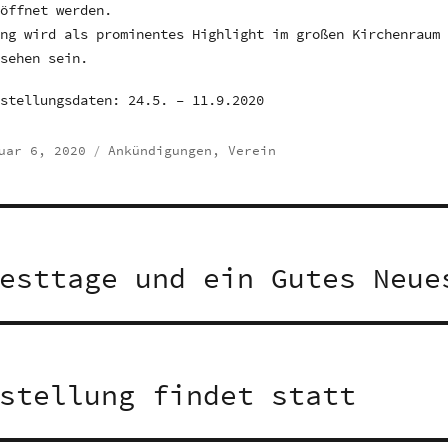
röffnet werden.
ung wird als prominentes Highlight im großen Kirchenraum
 sehen sein.
sstellungsdaten: 24.5. – 11.9.2020
ffentlicht
Kategorien
uar 6, 2020
Ankündigungen
,
Verein
avigation
esttage und ein Gutes Neue
stellung findet statt