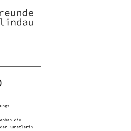
0
lungs-
tephan die
 der Künstlerin